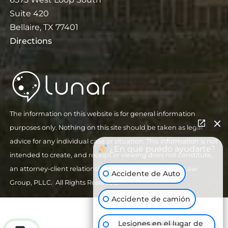
Suite 420
Bellaire, TX 77401
Directions
The information on this website is for general information
purposes only. Nothing on this site should be taken as legal
advice for any individual case or situation. This information is not
¿En qué puedo ayudarte?
intended to create, and receipt or viewing does not constitute,
an attorney-client relationship.
| © 2026 Goldenzweig Law
Accidente de Auto
Group, PLLC. All Rights Reserved.
Accidente de camión
Lesiones en el lugar de