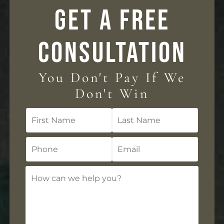
GET A FREE
CONSULTATION
You Don't Pay If We
Don't Win
First
Last
Name
Name
Phone
Email
How
can
we
help