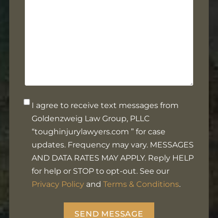
you?
Opt-
I agree to receive text messages from
in
Goldenzweig Law Group, PLLC
Footer
“toughinjurylawyers.com ” for case
updates. Frequency may vary. MESSAGES
AND DATA RATES MAY APPLY. Reply HELP
for help or STOP to opt-out. See our
Privacy Policy
and
Terms & Conditions
.